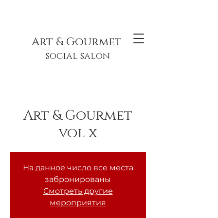
Art & Gourmet
social salon
Art & Gourmet
vol x
На данное число все места
забронированы
Смотреть другие
мероприятия