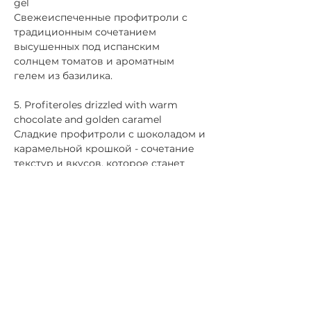
gel
Свежеиспеченные профитроли с 
традиционным сочетанием 
высушенных под испанским 
солнцем томатов и ароматным 
гелем из базилика.
5. Profiteroles drizzled with warm 
chocolate and golden caramel 
Сладкие профитроли с шоколадом и 
карамельной крошкой - сочетание 
текстур и вкусов, которое станет 
идеальной финальной нотой в 
симфонии гастрономического 
вечера.
Цена билета: 89 EUR 
Билет включает: участие в лекции, 
шампанское, гастрономические 
удовольствия от шеф-повара.