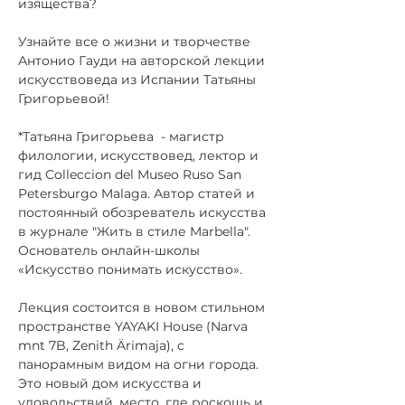
изящества? 
Узнайте все о жизни и творчестве 
Антонио Гауди на авторской лекции 
искусствоведа из Испании Татьяны 
Григорьевой!
*Татьяна Григорьева  - магистр 
филологии, искусствовед, лектор и 
гид Colleccion del Museo Ruso San 
Petersburgo Malaga. Автор статей и 
постоянный обозреватель искусства 
в журнале "Жить в стиле Marbella". 
Основатель онлайн-школы 
«Искусство понимать искусство».
Лекция состоится в новом стильном 
пространстве YAYAKI House (Narva 
mnt 7B, Zenith Ärimaja), с 
панорамным видом на огни города. 
Это новый дом искусства и 
удовольствий, место, где роскошь и 