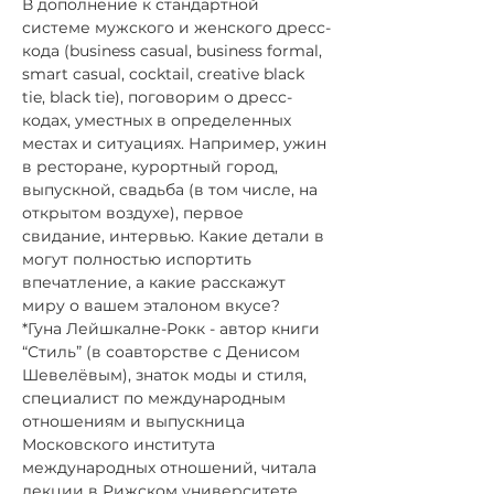
В дополнение к стандартной 
системе мужского и женского дресс-
кода (business casual, business formal, 
smart casual, cocktail, creative black 
tie, black tie), поговорим о дресс-
кодах, уместных в определенных 
местах и ситуациях. Например, ужин 
в ресторане, курортный город, 
выпускной, свадьба (в том числе, на 
открытом воздухе), первое 
свидание, интервью. Какие детали в 
могут полностью испортить 
впечатление, а какие расскажут 
миру о вашем эталоном вкусе? 
*Гуна Лейшкалне-Рокк - автор книги 
“Стиль” (в соавторстве с Денисом 
Шевелёвым), знаток моды и стиля, 
специалист по международным 
отношениям и выпускница 
Московского института 
международных отношений, читала 
лекции в Рижском университете 