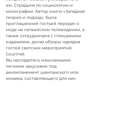
им. Страдыня по социологии и 
монографии. Автор книги «Западная 
теория и подход». Была 
приглашенной гостьей передач о 
моде на латвийском телевидении, а 
также сотрудничала с глянцевыми 
изданиями, делая обзоры нарядов 
гостей светских мероприятий.
Gourmet:
Вы насладитесь изысканными 
легкими закусками под 
аккомпанемент шампанского или 
коньяка, составляющего для них 
идеальную пару. 
Дата:  
13 апреля, четверг
Время:
18:30 приветственный бокал
19:00 начало лекции
Место: каминный зал отеля Telegraaf, 
Vene 9