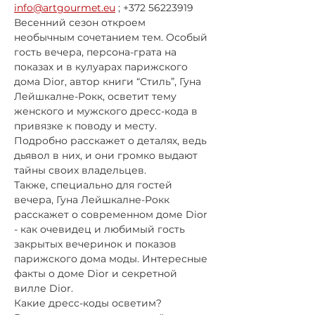
info@artgourmet.eu
 ; +372 56223919 
Весенний сезон откроем 
необычным сочетанием тем. Особый 
гость вечера, персона-грата на 
показах и в кулуарах парижского 
дома Dior, автор книги “Стиль”, Гуна 
Лейшкалне-Рокк, осветит тему 
женского и мужского дресс-кода в 
привязке к поводу и месту. 
Подробно расскажет о деталях, ведь 
дьявол в них, и они громко выдают 
тайны своих владельцев.
Также, специально для гостей 
вечера, Гуна Лейшкалне-Рокк 
расскажет о современном доме Dior 
- как очевидец и любимый гость 
закрытых вечеринок и показов 
парижского дома моды. Интересные 
факты о доме Dior и секретной 
вилле Dior. 
Какие дресс-коды осветим? 