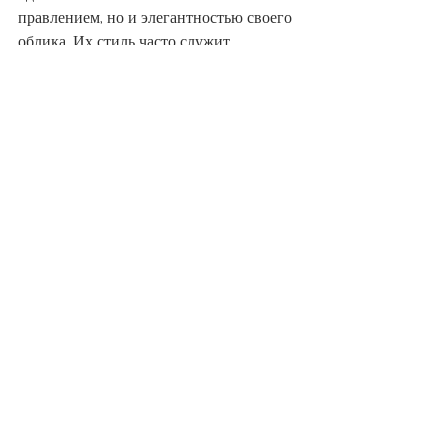
правлением, но и элегантностью своего 
облика. Их стиль часто служит 
примером для многих и становится 
объектом внимания в сфере моды.
На лекции стало очевидным, что «без 
ума не удержать короля». Ярким 
примером в современной истории был 
брак молодой модели с королем 
Малазии, но удержать короля в цепких 
коготках светской львице всё же не 
удалось – безрассудство не 
приветствуется в королевских семьях.
«Прекрасно посплетничали» - 
констатировал Маэстро с улыбкой 
окончив лекцию, как всегда сорвав 
громогласные аплодисменты и 