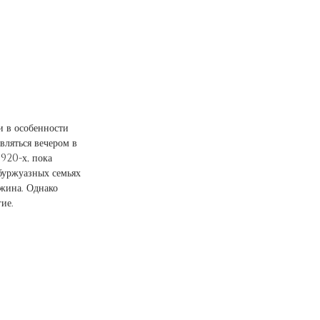
и в особенности 
вляться вечером в 
920-х, пока 
буржуазных семьях 
ужина. Однако 
ие. 