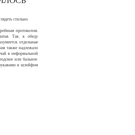
ВИЛОСЬ
ядеть стильно. 
робным протоколом, 
тья. Так, к обеду 
зумеется, отдельные 
мам также надлежало 
чай в неформальной 
одское или бальное. 
 рукавами и шлейфом 