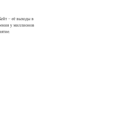
ейт – её выходы в 
рения у миллионов 
ятие. 