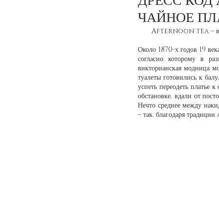
ДРЕСС КОД
ЧАЙНОЕ ПЛ
Afternoon tea – всег
Около 1870-х годов 19 ве
согласно которому в раз
викторианская модница мог
туалеты готовились к балу
успеть переодеть платье 
обстановке, вдали от посто
Нечто среднее между накид
– так, благодаря традици