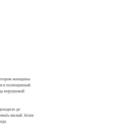
 котором женщины 
ся в полноценный 
ода нерушимой 
доходило до 
ючать милый, более 
ода. 