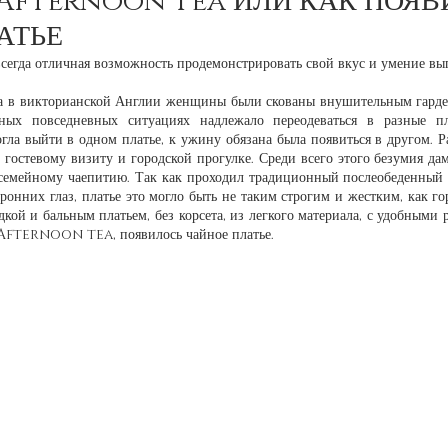
 Afternoon Tea ИЛИ КАК ПОЯ
АТЬЕ
да отличная возможность продемонстрировать свой вкус и умение выгл
ка в викторианской Англии женщины были скованы внушительным гарде
ных повседневных ситуациях надлежало переодеваться в разные пла
ла выйти в одном платье, к ужину обязана была появиться в другом. Ра
, гостевому визиту и городской прогулке. Среди всего этого безумия да
к семейному чаепитию. Так как проходил традиционный послеобеденный 
ронних глаз, платье это могло быть не таким строгим и жестким, как гор
кой и бальным платьем, без корсета, из легкого материала, с удобными
и Afternoon tea, появилось чайное платье. 