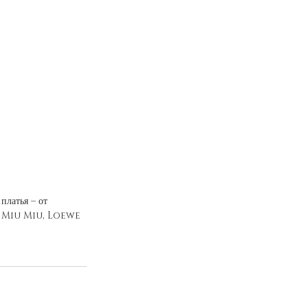
латья – от 
у Miu Miu, Loewe 