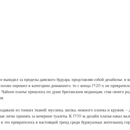
не выходил за пределы дамского будуара, представляя собой дезабилье, в
а позже перешел в категорию домашнего, то с конца 1920-х он превратил
. Чайное платье пришлось по душе британским модницам, став своего р
ля.
здавали из тонких тканей: муслина, шелка, нежного хлопка и кружев, – 
ые легко принять за вечерние туалеты. К 1930-м дизайн платья начал вкл
и это превратилось в настоящий тренд среди буржуазных жительниц гор