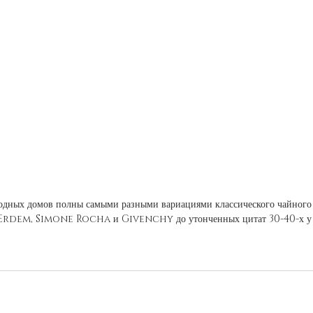
одных домов полны самыми разными вариациями классического чайного п
у Erdem, Simone Rocha и Givenchy до утонченных цитат 30-40-х 