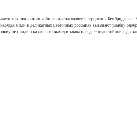
аменитых поклонниц чайного платья является герцогиня Кембриджская К
 нарядах миди в деликатных цветочных россыпях вызывают улыбку одоб
лову не придет сказать, что выход в таком наряде – недостойное леди зан