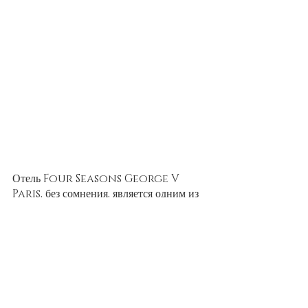
Отель Four Seasons George V 
Paris, без сомнения, является одним из 
лучших роскошных отелей Парижа. 
Этот великолепный дворец, 
расположенный всего в нескольких 
шагах от Елисейских полей, в золотом 
треугольнике, является местом, где все 
ваши чувства будут побалованы в 
полной мере. Этот элегантный, 